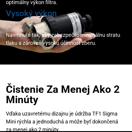
optimálny výkon filtra.
Vysoký výkon
Navrhnuté tak, aby zabezpečilo minimálnu stratu
tlaku a zároveň vysokú účinnosť zberu.
Čistenie Za Menej Ako 2
Minúty
Vďaka uzavretému dizajnu je údržba TF1 Sigma
Mini rýchla a jednoduchá a môže byť dokončená
za menej ako 2 minúty.