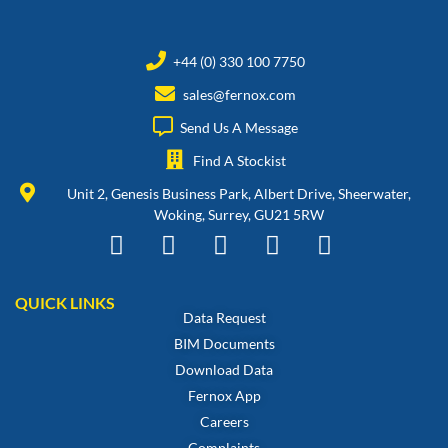
+44 (0) 330 100 7750
sales@fernox.com
Send Us A Message
Find A Stockist
Unit 2, Genesis Business Park, Albert Drive, Sheerwater,
Woking, Surrey, GU21 5RW
QUICK LINKS
Data Request
BIM Documents
Download Data
Fernox App
Careers
Complaints