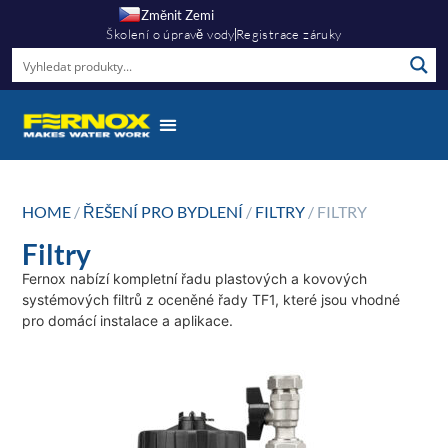
Změnit Zemi
Školení o úpravě vody
Registrace záruky
HOME
/
ŘEŠENÍ PRO BYDLENÍ
/
FILTRY
/ FILTRY
Filtry
Fernox nabízí kompletní řadu plastových a kovových
systémových filtrů z oceněné řady TF1, které jsou vhodné
pro domácí instalace a aplikace.