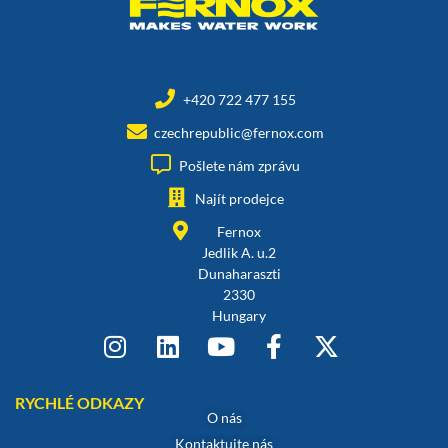
+420 722 477 155
czechrepublic@fernox.com
Pošlete nám zprávu
Najít prodejce
Fernox
Jedlik A. u.2
Dunaharaszti
2330
Hungary
RYCHLÉ ODKAZY
O nás
Kontaktujte nás