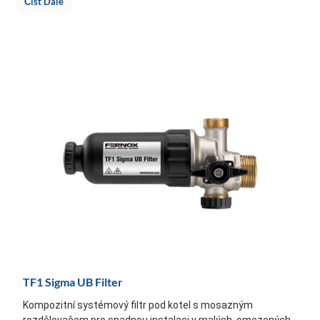
Číst Dále
TF1 Sigma UB Filter
Kompozitní systémový filtr pod kotel s mosazným
rozdělovačem pro snadnou instalaci v malých, omezených