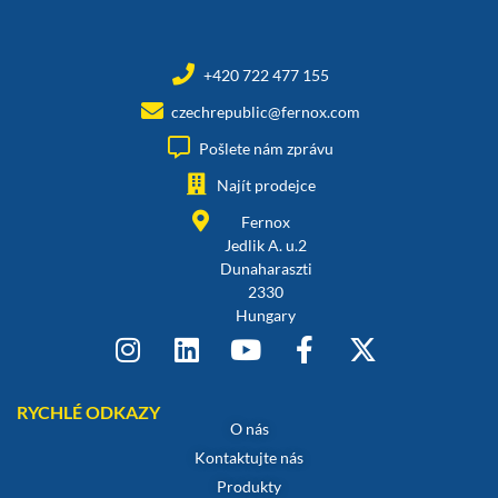
+420 722 477 155
czechrepublic@fernox.com
Pošlete nám zprávu
Najít prodejce
Fernox
Jedlik A. u.2
Dunaharaszti
2330
Hungary
RYCHLÉ ODKAZY
O nás
Kontaktujte nás
Produkty