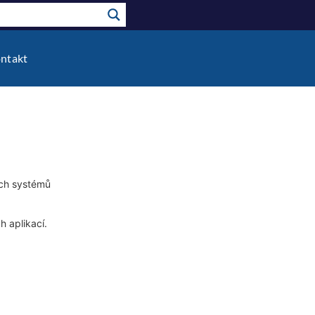
ntakt
ích systémů
 aplikací.