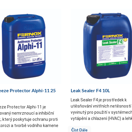
eeze Protector Alphi-11 25
Leak Sealer F4 10L
Leak Sealer F4 je prostředek k
utěsňování vnitřních netěsností
eze Protector Alphi-11 je
vyvinutý pro použití v systémec
vaný nemrznoucí a inhibiční
vytápění a chlazení (HVAC) a lehk
, který poskytuje ochranu proti
 korozi a tvorbě vodního kamene
Číst Dále