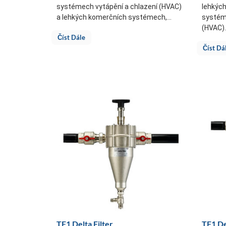
systémech vytápění a chlazení (HVAC)
lehkýc
a lehkých komerčních systémech,...
systém
(HVAC)..
Číst Dále
Číst Dá
TF1 Delta Filter
TF1 De