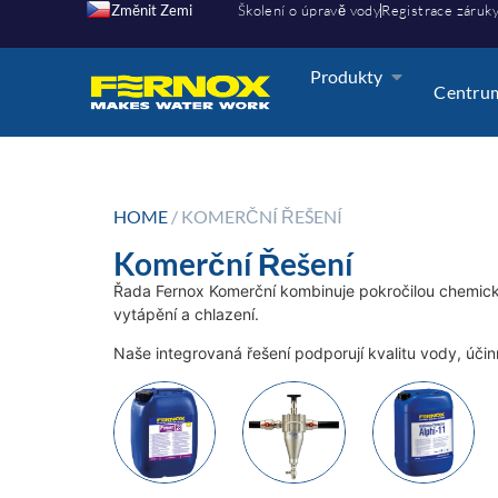
Změnit Zemi
Školení o úpravě vody
Registrace záruk
Produkty
Centrum
HOME
/ KOMERČNÍ ŘEŠENÍ
Komerční Řešení
Řada Fernox Komerční kombinuje pokročilou chemick
vytápění a chlazení.
Naše integrovaná řešení podporují kvalitu vody, úči