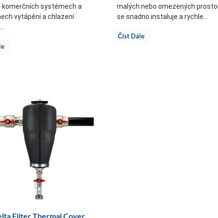
h komerčních systémech a
malých nebo omezených prosto
ech vytápění a chlazení
se snadno instaluje a rychle...
..
Číst Dále
le
lta Filter Thermal Cover