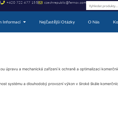
y
+420 722 477 155
czechrepublic@fernox.com
 Informací
Nejčastější Otázky
O Nás
Ko
ou úpravu a mechanická zařízení k ochraně a optimalizaci komerčn
nnost systému a dlouhodobý provozní výkon v široké škále komerčních