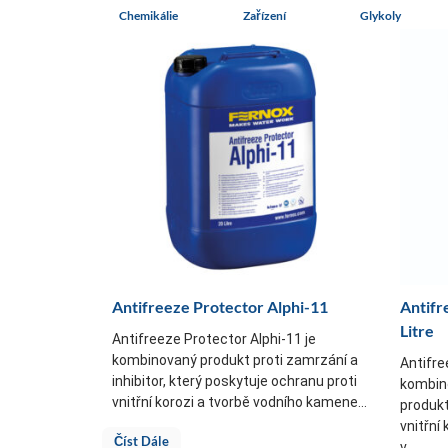
Chemikálie
Zařízení
Glykoly
Antifreeze Protector Alphi-11
Antifr
Litre
Antifreeze Protector Alphi-11 je
kombinovaný produkt proti zamrzání a
Antifre
inhibitor, který poskytuje ochranu proti
kombino
vnitřní korozi a tvorbě vodního kamene...
produkt
vnitřní
Číst Dále
v...