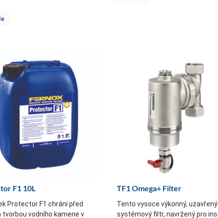
le
tor F1 10L
TF1 Omega+ Filter
ek Protector F1 chrání před
Tento vysoce výkonný, uzavřený 
a tvorbou vodního kamene v
systémový filtr, navržený pro ins