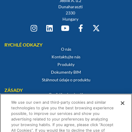
Jedlik A. u.2
Dunaharaszti
2330
Hungary
RYCHLÉ ODKAZY
O nás
Kontaktujte nás
Produkty
Dokumenty BIM
Stáhnout údaje o produktu
ZÁSADY
Osvědčení o shodě
Zásady používání souborů cookie
We use our own and third-party cookies and similar
technologies to give you the best browsing experience
Prohlášení o vyloučení odpovědnosti
possible, to improve our services and show you
Zásady ochrany osobních údajů
advertising related to your preferences by analyzing
your browsing habits. If you agree, please click “Accept
Obchodní podmínky
All Cookies”. If you would like to decline the use of