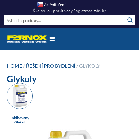
Změnit Zemi
Školení o úpravě vody
Registrace záruky
HOME
/
ŘEŠENÍ PRO BYDLENÍ
/ GLYKOLY
Glykoly
Inhibovaný
Glykol