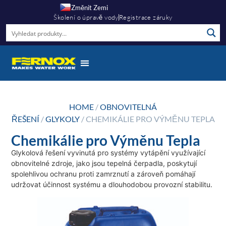
Změnit Zemi
Školení o úpravě vody
Registrace záruky
HOME
/
OBNOVITELNÁ
ŘEŠENÍ
/
GLYKOLY
/ CHEMIKÁLIE PRO VÝMĚNU TEPLA
Chemikálie pro Výměnu Tepla
Glykolová řešení vyvinutá pro systémy vytápění využívající
obnovitelné zdroje, jako jsou tepelná čerpadla, poskytují
spolehlivou ochranu proti zamrznutí a zároveň pomáhají
udržovat účinnost systému a dlouhodobou provozní stabilitu.