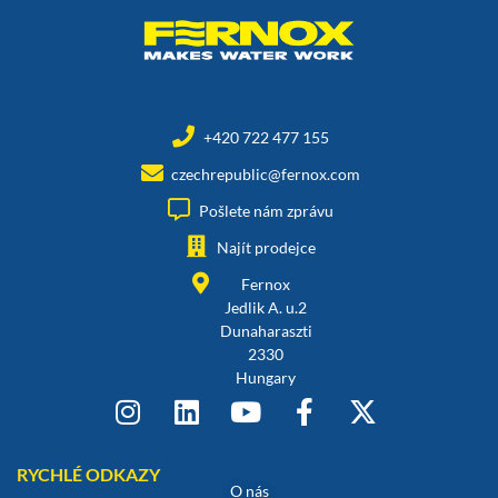
+420 722 477 155
czechrepublic@fernox.com
Pošlete nám zprávu
Najít prodejce
Fernox
Jedlik A. u.2
Dunaharaszti
2330
Hungary
RYCHLÉ ODKAZY
O nás