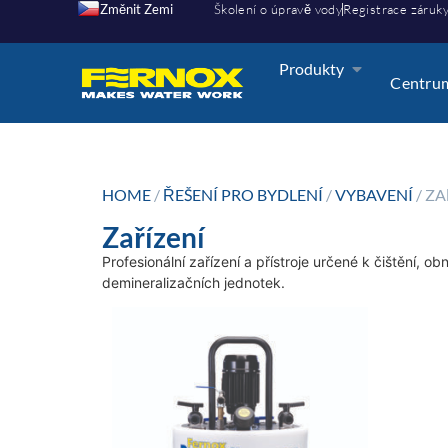
Změnit Zemi
Školení o úpravě vody
Registrace záruk
Produkty
Centrum
HOME
/
ŘEŠENÍ PRO BYDLENÍ
/
VYBAVENÍ
/ ZA
Zařízení
Profesionální zařízení a přístroje určené k čištění,
demineralizačních jednotek.