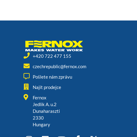
+420 722 477 155
czechrepublic@fernox.com
Pošlete nám zprávu
Najít prodejce
Fernox
Jedlik A. u.2
Dunaharaszti
2330
Hungary