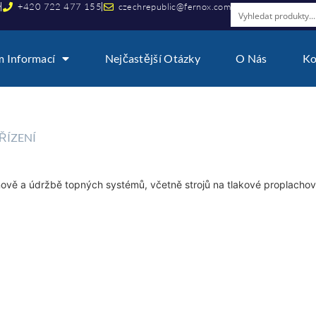
y
+420 722 477 155
czechrepublic@fernox.com
 Informací
Nejčastější Otázky
O Nás
Ko
ŘÍZENÍ
 obnově a údržbě topných systémů, včetně strojů na tlakové proplachov