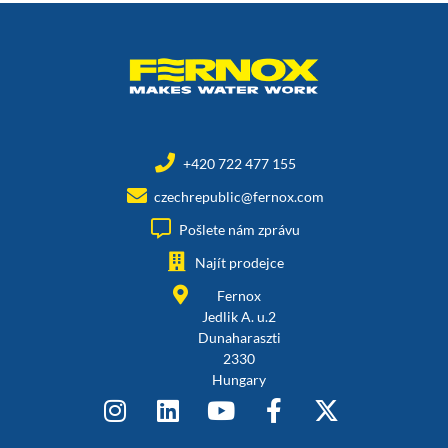
+420 722 477 155
czechrepublic@fernox.com
Pošlete nám zprávu
Najít prodejce
Fernox
Jedlik A. u.2
Dunaharaszti
2330
Hungary