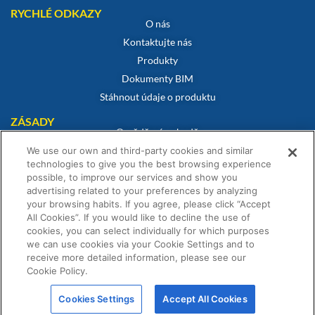
RYCHLÉ ODKAZY
O nás
Kontaktujte nás
Produkty
Dokumenty BIM
Stáhnout údaje o produktu
ZÁSADY
Osvědčení o shodě
Zásady používání souborů cookie
We use our own and third-party cookies and similar
technologies to give you the best browsing experience
Prohlášení o vyloučení odpovědnosti
possible, to improve our services and show you
Zásady ochrany osobních údajů
advertising related to your preferences by analyzing
your browsing habits. If you agree, please click “Accept
Obchodní podmínky
All Cookies”. If you would like to decline the use of
Prohlášení o záruce
cookies, you can select individually for which purposes
we can use cookies via your Cookie Settings and to
receive more detailed information, please see our
Cookie Policy.
© Fernox je společnost patřící do skupiny Element Solutions Inc 2026. Všechna
Cookies Settings
Accept All Cookies
práva vyhrazena.