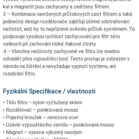
kal a magnetit jsou zachyceny a zadrženy filtrem.
3 – Kombinace navržených průtokových cest filtrem a také
jedinečný design rozdělovače zajišťují účinné odstraňování
nečistot, aniž by to nepříznivě ovlivnilo průtok systémem. To
podporuje vysokou rychlost zachycování pro filtr této
velikosti při zachování nízké tlakové ztráty.
4 – Všechny nečistoty zachycené ve filtru lze snadno
odvádět přes vypouštěcí bod. Tento postup je zobrazen v
návodu na čištění a nevyžaduje vypnutí systému, ani
rozebrání filtru.
Fyzikální Specifikace / vlastnosti
• Tělo filtru – nylon vyztužený sklem
• Rozdělovač – poniklovaná mosaz
• Pojistný kroužek – nerezová ocel
• Uzávěr vypouštěcího ventilu – poniklovaná mosaz
• Magnet – vysoce výkonný neodym