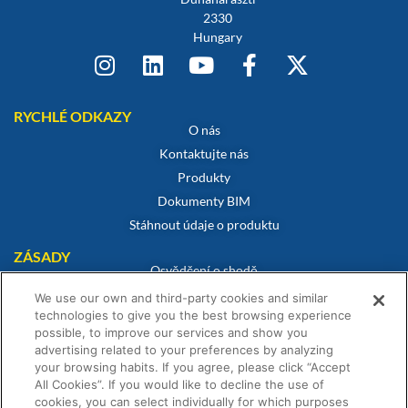
2330
Hungary
RYCHLÉ ODKAZY
O nás
Kontaktujte nás
Produkty
Dokumenty BIM
Stáhnout údaje o produktu
ZÁSADY
Osvědčení o shodě
Zásady používání souborů cookie
We use our own and third-party cookies and similar
technologies to give you the best browsing experience
Prohlášení o vyloučení odpovědnosti
possible, to improve our services and show you
Zásady ochrany osobních údajů
advertising related to your preferences by analyzing
Obchodní podmínky
your browsing habits. If you agree, please click “Accept
All Cookies”. If you would like to decline the use of
Prohlášení o záruce
cookies, you can select individually for which purposes