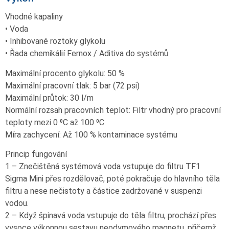
Vhodné kapaliny
• Voda
• Inhibované roztoky glykolu
• Řada chemikálií Fernox / Aditiva do systémů
Maximální procento glykolu: 50 %
Maximální pracovní tlak: 5 bar (72 psi)
Maximální průtok: 30 l/m
Normální rozsah pracovních teplot: Filtr vhodný pro pracovní
teploty mezi 0 ⁰C až 100 ⁰C
Míra zachycení: Až 100 % kontaminace systému
Princip fungování
1 – Znečištěná systémová voda vstupuje do filtru TF1
Sigma Mini přes rozdělovač, poté pokračuje do hlavního těla
filtru a nese nečistoty a částice zadržované v suspenzi
vodou.
2 – Když špinavá voda vstupuje do těla filtru, prochází přes
vysoce výkonnou sestavu neodymového magnetu, přičemž