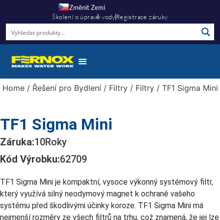
Změnit Zemi
Školení o úpravě vody
Registrace záruky
Home
/
Řešení pro Bydlení
/
Filtry
/
Filtry
/ TF1 Sigma Mini
TF1 Sigma Mini
Záruka:
10
Roky
Kód Výrobku:
62709
TF1 Sigma Mini je kompaktní, vysoce výkonný systémový filtr,
který využívá silný neodymový magnet k ochraně vašeho
systému před škodlivými účinky koroze. TF1 Sigma Mini má
nejmenší rozměry ze všech filtrů na trhu, což znamená, že jej lze