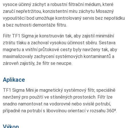
vysoce účinný záchyt a robustní filtrační médium, které
zaručí nepřetržitou, konzistentní míru záchytu Mosazný
vypouštěcí bod umožňuje kontrolovaný servis bez nepořádku
a bez nutnosti demontáže filtru.
Filtr TF1 Sigma je konstruován tak, aby zajistil minimální
ztrátu tlaku a zachoval vysokou účinnost sběru. Sestava
magnetu a vnitřní průtokové cesty byly navrženy tak, aby
maximalizovaly zachycení systémových kontaminantů a
zároveň zajistily, že filtr se neucpe.
Aplikace
TF1 Sigma Mini je magnetický systémový filtr, speciálně
navržený pro použití ve stísněných prostorách. Filtr lze
snadno namontovat na vodorovné nebo svislé potrubí,
případně na potrubí s libovolnou orientací v rozsahu 360⁰.
Výkon