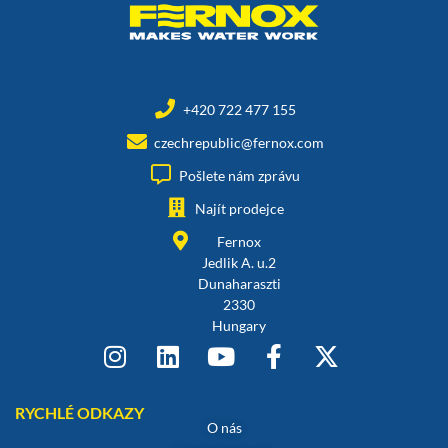
+420 722 477 155
czechrepublic@fernox.com
Pošlete nám zprávu
Najít prodejce
Fernox
Jedlik A. u.2
Dunaharaszti
2330
Hungary
RYCHLÉ ODKAZY
O nás