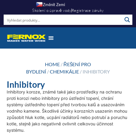
Změnit Zemi
Školení o úpravě vody
Registrace záruky
HOME
/
ŘEŠENÍ PRO
BYDLENÍ
/
CHEMIKÁLIE
/ INHIBITORY
Inhibitory
Inhibitory koroze, známé také jako prostředky na ochranu
proti korozi nebo inhibitory pro ústřední topení, chrání
systémy ústředního topení před tvorbou kalů a usazováním
vodního kamene. Škodlivé účinky korozních usazenin mohou
způsobit hluk kotle, ucpání radiátorů nebo potrubí a poruchu
kotle, stejně jako negativně ovlivnit celkovou účinnost
systému.