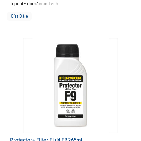
topení v domácnostech....
Číst Dále
Protector+ Filter Fluid F9 265ml