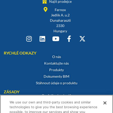
Najít prodejce
Fernox
Jedlik A. u.2
Dunaharaszti
2330
Hungary
RYCHLÉ ODKAZY
O nás
Kontaktujte nás
Produkty
Dokumenty BIM
Stáhnout údaje o produktu
ZÁSADY
Osvědčení o shodě
Zásady používání souborů cookie
We use our own and third-party cookies and similar
technologies to give you the best browsing experience
Prohlášení o vyloučení odpovědnosti
possible, to improve our services and show you