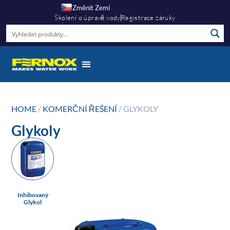
Změnit Zemi
Školení o úpravě vody
Registrace záruky
HOME
/
KOMERČNÍ ŘEŠENÍ
/ GLYKOLY
Glykoly
Inhibovaný
Glykol