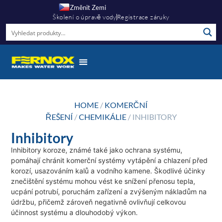
Změnit Zemi
Školení o úpravě vody
Registrace záruky
HOME
/
KOMERČNÍ
ŘEŠENÍ
/
CHEMIKÁLIE
/ INHIBITORY
Inhibitory
Inhibitory koroze, známé také jako ochrana systému,
pomáhají chránit komerční systémy vytápění a chlazení před
korozí, usazováním kalů a vodního kamene. Škodlivé účinky
znečištění systému mohou vést ke snížení přenosu tepla,
ucpání potrubí, poruchám zařízení a zvýšeným nákladům na
údržbu, přičemž zároveň negativně ovlivňují celkovou
účinnost systému a dlouhodobý výkon.