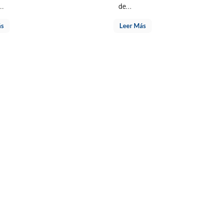
..
de...
ás
Leer Más