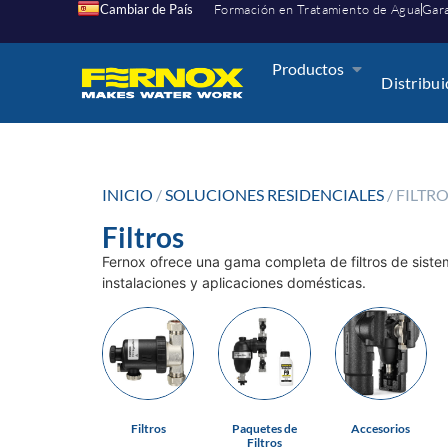
Cambiar de País
Formación en Tratamiento de Agua
Gara
Productos
Distribu
INICIO
/
SOLUCIONES RESIDENCIALES
/ FILTR
Filtros
Fernox ofrece una gama completa de filtros de siste
instalaciones y aplicaciones domésticas.
Filtros
Paquetes de
Accesorios
Filtros