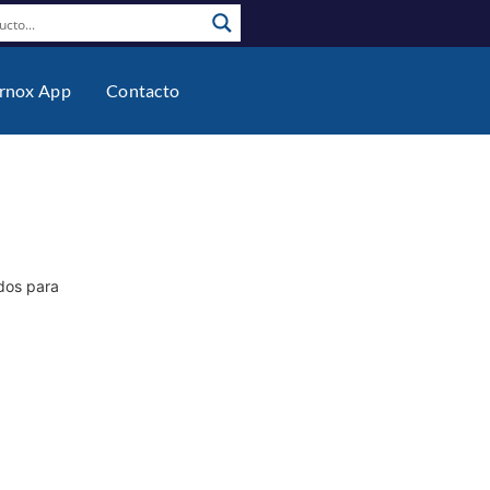
rnox App
Contacto
dos para