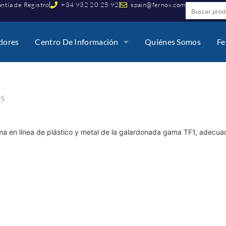
ntía de Registro
+34 932 20 25 92
spain@fernox.com
idores
Centro De Información
Quiénes Somos
Fe
OS
ma en línea de plástico y metal de la galardonada gama TF1, adecua