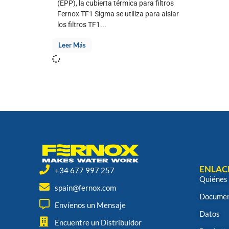
(EPP), la cubierta térmica para filtros
Fernox TF1 Sigma se utiliza para aislar
los filtros TF1...
Leer Más
ENLAC
+34 677 997 257
Quiénes
spain@fernox.com
Documen
Envíenos un Mensaje
Datos
Encuentre un Distribuidor