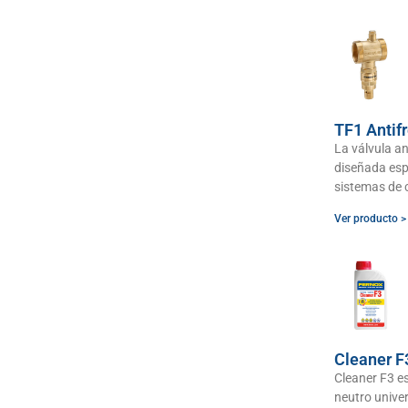
TF1 Antif
La válvula a
diseñada esp
sistemas de 
Ver producto >
Cleaner F
Cleaner F3 es
neutro unive