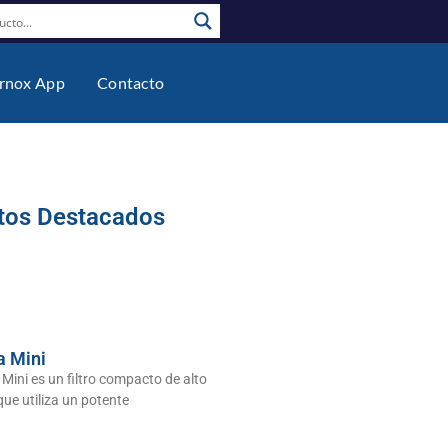
rnox App
Contacto
tos Destacados
a Mini
Mini es un filtro compacto de alto
ue utiliza un potente