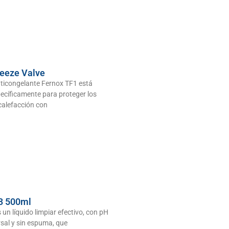
reeze Valve
nticongelante Fernox TF1 está
ecíficamente para proteger los
calefacción con
3 500ml
 un líquido limpiar efectivo, con pH
rsal y sin espuma, que