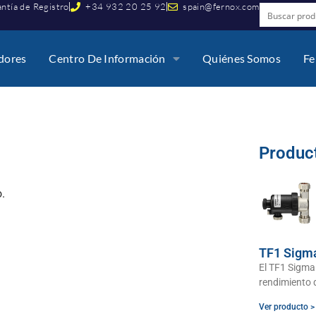
ntía de Registro
+34 932 20 25 92
spain@fernox.com
idores
Centro De Información
Quiénes Somos
Fe
Produc
o.
TF1 Sigm
El TF1 Sigma 
rendimiento q
Ver producto >