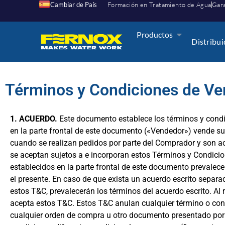
Cambiar de País
Formación en Tratamiento de Agua
Gara
Productos
Distribu
Términos y Condiciones de Ve
1. ACUERDO.
Este documento establece los términos y condi
en la parte frontal de este documento («Vendedor») vende 
cuando se realizan pedidos por parte del Comprador y son a
se aceptan sujetos a e incorporan estos Términos y Condici
establecidos en la parte frontal de este documento prevalece
el presente. En caso de que exista un acuerdo escrito separad
estos T&C, prevalecerán los términos del acuerdo escrito. Al
acepta estos T&C. Estos T&C anulan cualquier término o cond
cualquier orden de compra u otro documento presentado por