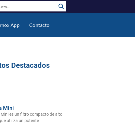
rnox App
Contacto
tos Destacados
a Mini
Mini es un filtro compacto de alto
ue utiliza un potente