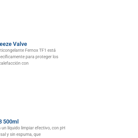
reeze Valve
nticongelante Fernox TF1 está
ecíficamente para proteger los
calefacción con
3 500ml
 un líquido limpiar efectivo, con pH
rsal y sin espuma, que