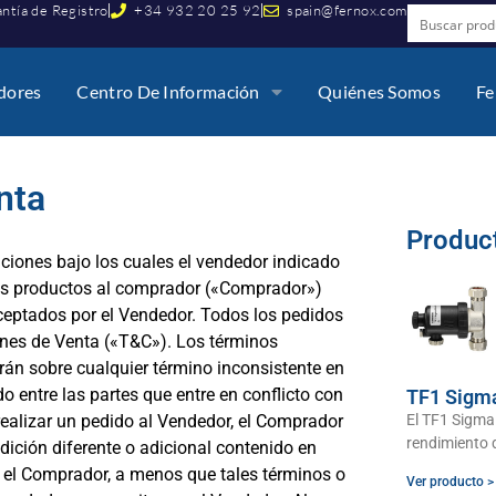
ntía de Registro
+34 932 20 25 92
spain@fernox.com
idores
Centro De Información
Quiénes Somos
Fe
nta
Produc
ciones bajo los cuales el vendedor indicado
sus productos al comprador («Comprador»)
ceptados por el Vendedor. Todos los pedidos
ones de Venta («T&C»). Los términos
rán sobre cualquier término inconsistente en
o entre las partes que entre en conflicto con
TF1 Sigm
 realizar un pedido al Vendedor, el Comprador
El TF1 Sigma 
rendimiento q
ición diferente o adicional contenido en
 el Comprador, a menos que tales términos o
Ver producto >