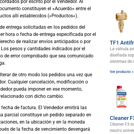
ordados por escrito por el Vendedor. Al
documento constituyen el «Acuerdo» entre el
ctos allí establecidos («Productos»).
de entrega solicitadas en los pedidos del
r hora o fecha de entrega especificada por el
erecho de realizar envíos anticipados o por
TF1 Antif
 Los pesos y cantidades indicados por el
La válvula a
diseñada esp
caso de error comprobado que sea comunicado
sistemas de 
ga.
Ver producto >
lterar de otro modo los pedidos una vez que
dor. Cualquier cancelación, modificación o
Vendedor pueda imponer en ese momento,
 relacionado con dicho cambio.
fecha de factura. El Vendedor emitirá las
ga parcial constituye un pedido separado en
Cleaner F
caciones, en la ubicación y en la moneda
Cleaner F3 es
pués de la fecha de vencimiento devengará
neutro unive