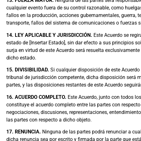
13. FUERZA MAYOR.
Ninguna de las partes será responsabl
cualquier evento fuera de su control razonable, como huelgas, 
fallos en la producción, acciones gubernamentales, guerra, te
transporte, fallos del sistema de comunicaciones o fuerzas s
14. LEY APLICABLE Y JURISDICCIÓN.
Este Acuerdo se regirá
estado de [Insertar Estado], sin dar efecto a sus principios s
surja en virtud de este Acuerdo será resuelta exclusivamente 
dicho estado.
15. DIVISIBILIDAD.
Si cualquier disposición de este Acuerdo 
tribunal de jurisdicción competente, dicha disposición será mo
partes, y las disposiciones restantes de este Acuerdo seguirá
16. ACUERDO COMPLETO.
Este Acuerdo, junto con todos l
constituye el acuerdo completo entre las partes con respect
negociaciones, discusiones, representaciones, entendimient
las partes con respecto a dicho objeto.
17. RENUNCIA.
Ninguna de las partes podrá renunciar a cual
dicha renuncia sea por escrito y firmada por la parte que es