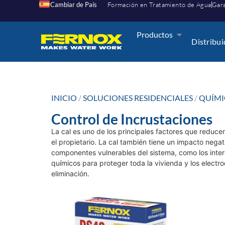
Cambiar de País
Formación en Tratamiento de Agua
Gara
Productos
Distribu
INICIO
/
SOLUCIONES RESIDENCIALES
/
QUÍMI
Control de Incrustaciones
La cal es uno de los principales factores que reduce
el propietario. La cal también tiene un impacto negat
componentes vulnerables del sistema, como los inte
químicos para proteger toda la vivienda y los electro
eliminación.