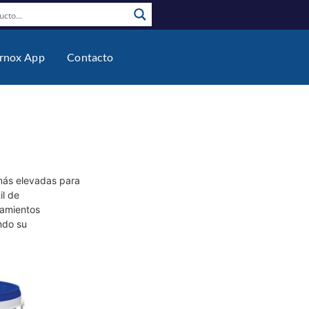
rnox App
Contacto
 más elevadas para
il de
tamientos
ndo su