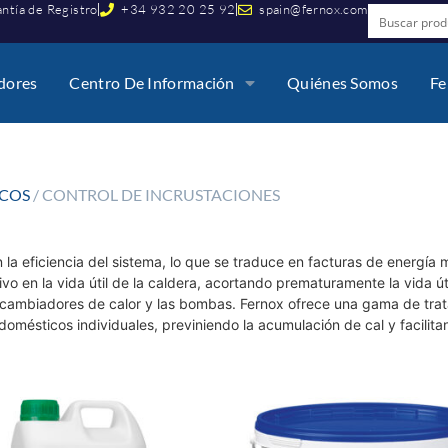
ntía de Registro
+34 932 20 25 92
spain@fernox.com
idores
Centro De Información
Quiénes Somos
Fe
COS
/ CONTROL DE INCRUSTACIONES
n la eficiencia del sistema, lo que se traduce en facturas de energía
ivo en la vida útil de la caldera, acortando prematuramente la vida út
rcambiadores de calor y las bombas. Fernox ofrece una gama de tra
domésticos individuales, previniendo la acumulación de cal y facilita