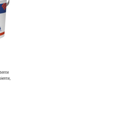
tente
iente,