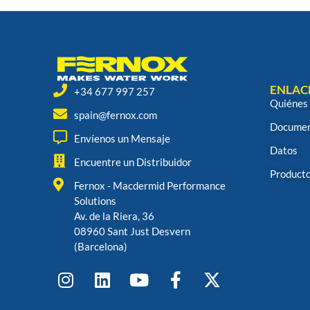
ENLAC
+34 677 997 257
Quiénes
spain@fernox.com
Documen
Envíenos un Mensaje
Datos
Encuentre un Distribuidor
Product
Fernox - Macdermid Performance
Solutions
Av. de la Riera, 36
08960 Sant Just Desvern
(Barcelona)