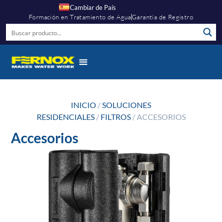
Cambiar de País
Formación en Tratamiento de Agua
Garantía de Registro
INICIO
/
SOLUCIONES
RESIDENCIALES
/
FILTROS
/ ACCESORIOS
Accesorios