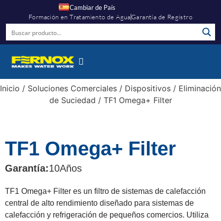
Cambiar de País
Formación en Tratamiento de Agua
Garantía de Registro
Centro De Información
Quiénes Somos
Inicio
/
Soluciones Comerciales
/
Dispositivos
/
Eliminación
de Suciedad
/ TF1 Omega+ Filter
TF1 Omega+ Filter
Garantía:
10
Años
TF1 Omega+ Filter es un filtro de sistemas de calefacción
central de alto rendimiento diseñado para sistemas de
calefacción y refrigeración de pequeños comercios. Utiliza