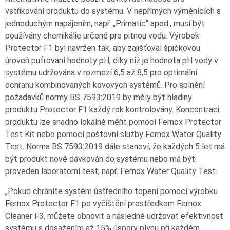
vstřikování produktu do systému. V nepřímých výměnících s
jednoduchým napájením, např. „Primatic“ apod., musí být
používány chemikálie určené pro pitnou vodu. Výrobek
Protector F1 byl navržen tak, aby zajišťoval špičkovou
úroveň pufrování hodnoty pH, díky níž je hodnota pH vody v
systému udržována v rozmezí 6,5 až 8,5 pro optimální
ochranu kombinovaných kovových systémů. Pro splnění
požadavků normy BS 7593:2019 by měly být hladiny
produktu Protector F1 každý rok kontrolovány. Koncentraci
produktu lze snadno lokálně měřit pomocí Fernox Protector
Test Kit nebo pomocí poštovní služby Fernox Water Quality
Test. Norma BS 7593:2019 dále stanoví, že každých 5 let má
být produkt nově dávkován do systému nebo má být
proveden laboratorní test, např. Fernox Water Quality Test.
„Pokud chráníte systém ústředního topení pomocí výrobku
Fernox Protector F1 po vyčištění prostředkem Fernox
Cleaner F3, můžete obnovit a následně udržovat efektivnost
systému s dosažením až 15% úspory plynu při každém