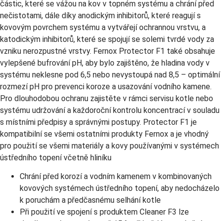
částic, které se vážou na kov v topném systému a chrání před
nečistotami, dále díky anodickým inhibitorů, které reagují s
kovovým povrchem systému a vytvářejí ochrannou vrstvu, a
katodickým inhibitorů, které se spojují se solemi tvrdé vody za
vzniku nerozpustné vrstvy. Fernox Protector F1 také obsahuje
vylepšené bufrování pH, aby bylo zajištěno, že hladina vody v
systému neklesne pod 6,5 nebo nevystoupá nad 8,5 – optimální
rozmezí pH pro prevenci koroze a usazování vodního kamene.
Pro dlouhodobou ochranu zajistěte v rámci servisu kotle nebo
systému udržování a každoroční kontrolu koncentrací v souladu
s místními předpisy a správnými postupy. Protector F1 je
kompatibilní se všemi ostatními produkty Fernox a je vhodný
pro použití se všemi materiály a kovy používanými v systémech
ústředního topení včetně hliníku
Chrání před korozí a vodním kamenem v kombinovaných
kovových systémech ústředního topení, aby nedocházelo
k poruchám a předčasnému selhání kotle
Při použití ve spojení s produktem Cleaner F3 lze