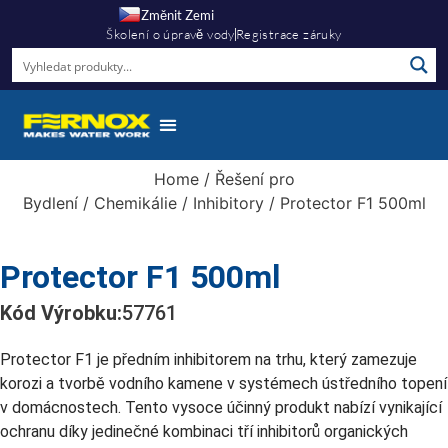
Změnit Zemi
Školení o úpravě vody
Registrace záruky
Home
/
Řešení pro
Bydlení
/
Chemikálie
/
Inhibitory
/ Protector F1 500ml
Protector F1 500ml
Kód Výrobku:
57761
Protector F1 je předním inhibitorem na trhu, který zamezuje
korozi a tvorbě vodního kamene v systémech ústředního topení
v domácnostech. Tento vysoce účinný produkt nabízí vynikající
ochranu díky jedinečné kombinaci tří inhibitorů organických