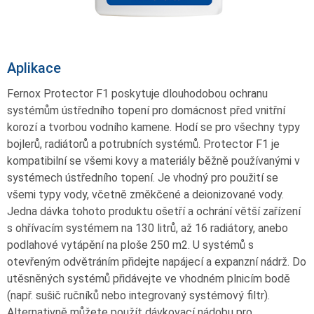
Aplikace
Fernox Protector F1 poskytuje dlouhodobou ochranu
systémům ústředního topení pro domácnost před vnitřní
korozí a tvorbou vodního kamene. Hodí se pro všechny typy
bojlerů, radiátorů a potrubních systémů. Protector F1 je
kompatibilní se všemi kovy a materiály běžně používanými v
systémech ústředního topení. Je vhodný pro použití se
všemi typy vody, včetně změkčené a deionizované vody.
Jedna dávka tohoto produktu ošetří a ochrání větší zařízení
s ohřívacím systémem na 130 litrů, až 16 radiátory, anebo
podlahové vytápění na ploše 250 m2. U systémů s
otevřeným odvětráním přidejte napájecí a expanzní nádrž. Do
utěsněných systémů přidávejte ve vhodném plnicím bodě
(např. sušič ručníků nebo integrovaný systémový filtr).
Alternativně můžete použít dávkovací nádobu pro