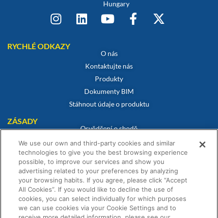
Hungary
RYCHLÉ ODKAZY
O nás
Kontaktujte nás
Produkty
Dokumenty BIM
Stáhnout údaje o produktu
ZÁSADY
Osvědčení o shodě
Zásady používání souborů cookie
We use our own and third-party cookies and similar
technologies to give you the best browsing experience
Prohlášení o vyloučení odpovědnosti
possible, to improve our services and show you
Zásady ochrany osobních údajů
advertising related to your preferences by analyzing
Obchodní podmínky
your browsing habits. If you agree, please click “Accept
All Cookies”. If you would like to decline the use of
Prohlášení o záruce
cookies, you can select individually for which purposes
we can use cookies via your Cookie Settings and to
receive more detailed information, please see our