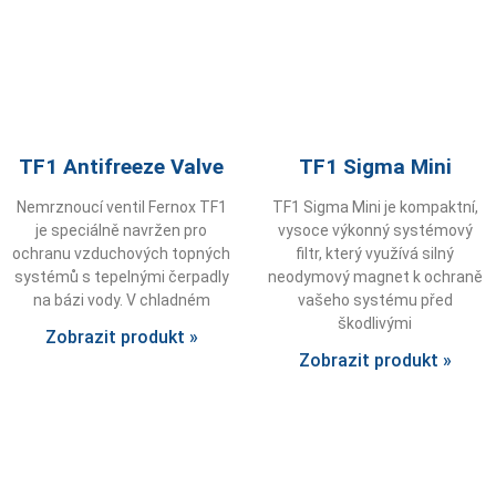
TF1 Antifreeze Valve
TF1 Sigma Mini
Nemrznoucí ventil Fernox TF1
TF1 Sigma Mini je kompaktní,
je speciálně navržen pro
vysoce výkonný systémový
ochranu vzduchových topných
filtr, který využívá silný
systémů s tepelnými čerpadly
neodymový magnet k ochraně
na bázi vody. V chladném
vašeho systému před
škodlivými
Zobrazit produkt »
Zobrazit produkt »