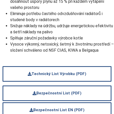
dosáhnout úspory plynu až 15 % při každém vytápění
vašeho prostoru
Eliminuje potřebu častého odvzdušňování radiátorů i
studené body v radiátorech
Snižuje náklady na údržbu, udržuje energetickou efektivitu
a šetří náklady na palivo
Splňuje záruční požadavky výrobce kotle
Vysoce výkonný, netoxický, šetrný k životnímu prostředí –
složení schváleno od NSF CIAS, KIWA a Belgaqua
Technický List Výrobku (PDF)
Bezpečnostní List (PDF)
Bezpečnostní List EN (PDF)