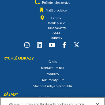
Pošlete nám zprávu
Najít prodejce
Fernox
Jedlik A. u.2
Dunaharaszti
2330
Hungary
RYCHLÉ ODKAZY
O nás
Kontaktujte nás
Produkty
Dokumenty BIM
Stáhnout údaje o produktu
ZÁSADY
Osvědčení o shodě
Zásady používání souborů cookie
We use our own and third-party cookies and similar