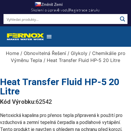
Změnit Zemi
Školení o úpravě vody
Registrace záruky
Home
/
Obnovitelná Řešení
/
Glykoly
/
Chemikálie pro
Výměnu Tepla
/ Heat Transfer Fluid HP-5 20 Litre
Heat Transfer Fluid HP-5 20
Litre
Kód Výrobku:
62542
Netoxická kapalina pro přenos tepla připravená k použití pro
vzduchová a zemní tepelná čerpadla a podlahové vytápění.
Tento produkt je navržen s ohledem na ochranu před korozí,