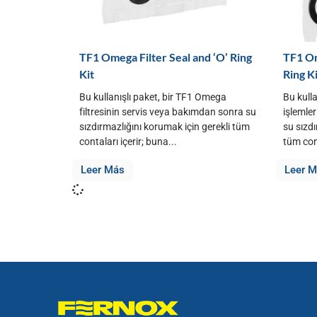
TF1 Omega Filter Seal and ‘O’ Ring
TF1 Om
Kit
Ring K
Bu kullanışlı paket, bir TF1 Omega
Bu kulla
filtresinin servis veya bakımdan sonra su
işlemle
sızdırmazlığını korumak için gerekli tüm
su sızdı
contaları içerir; buna...
tüm cont
Leer Más
Leer 