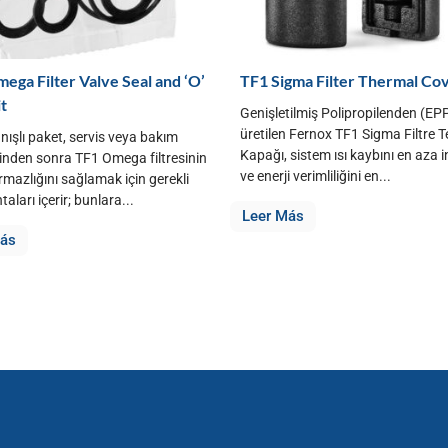
ega Filter Valve Seal and ‘O’
TF1 Sigma Filter Thermal Co
it
Genişletilmiş Polipropilenden (EP
üretilen Fernox TF1 Sigma Filtre 
nışlı paket, servis veya bakım
Kapağı, sistem ısı kaybını en aza 
rinden sonra TF1 Omega filtresinin
ve enerji verimliliğini en...
rmazlığını sağlamak için gerekli
aları içerir; bunlara...
Leer Más
Más