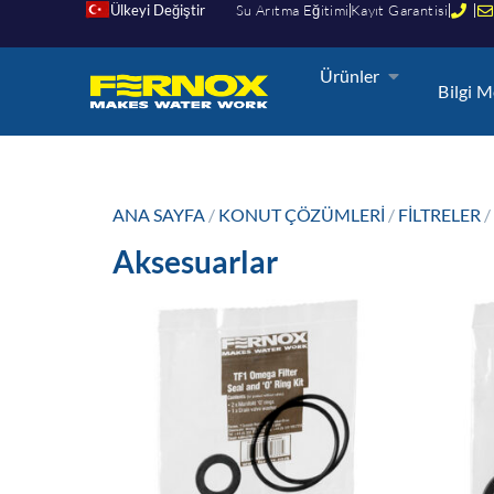
Ülkeyi Değiştir
Su Arıtma Eğitimi
Kayıt Garantisi
Ürünler
Bilgi M
ANA SAYFA
/
KONUT ÇÖZÜMLERI
/
FILTRELER
/
Aksesuarlar