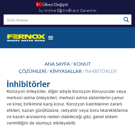
Ülkeyi Değiştir
Su Arıtma Eğitimi
Kayıt Garantisi
ANA SAYFA
/
KONUT
ÇÖZÜMLERI
/
KIMYASALLAR
/ İNHIBITÖRLER
İnhibitörler
Korozyon önleyiciler, diğer adıyla Korozyon Koruyucular veya
merkezi ısıtma önleyicileri, merkezi ısıtma sistemlerini çamur
ve kireç birikimine karşı korur. Korozyon kalıntılarının zararlı
etkileri, kazan gürültüsüne, radyatör veya boru tıkanıklıklarına
ve kazan arızalarına neden olabileceği gibi, genel sistem
verimliliğini de olumsuz etkileyebilir.