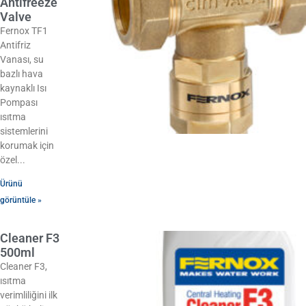
Antifreeze
Valve
Fernox TF1
Antifriz
Vanası, su
bazlı hava
kaynaklı Isı
Pompası
ısıtma
sistemlerini
korumak için
özel
Ürünü
görüntüle »
Cleaner F3
500ml
Cleaner F3,
ısıtma
verimliliğini ilk