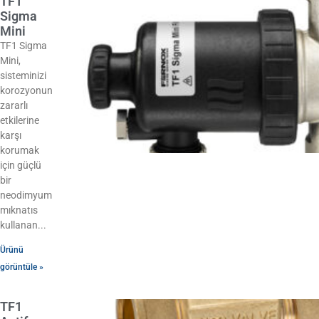
TF1
Sigma
Mini
TF1 Sigma
Mini,
sisteminizi
korozyonun
zararlı
etkilerine
karşı
korumak
için güçlü
bir
neodimyum
mıknatıs
kullanan
Ürünü
görüntüle »
TF1