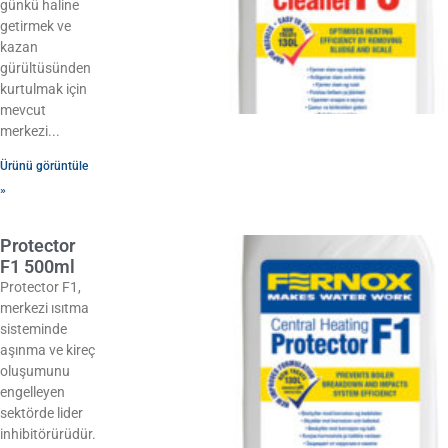
günkü haline
getirmek ve
kazan
gürültüsünden
kurtulmak için
mevcut
merkezi
Ürünü görüntüle
»
Protector
F1 500ml
Protector F1,
merkezi ısıtma
sisteminde
aşınma ve kireç
oluşumunu
engelleyen
sektörde lider
inhibitörürüdür.