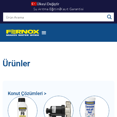
Ülkeyi Değiştir
Su Arıtma Eğitimi
Kayıt Garantisi
Ürünler
Konut Çözümleri >