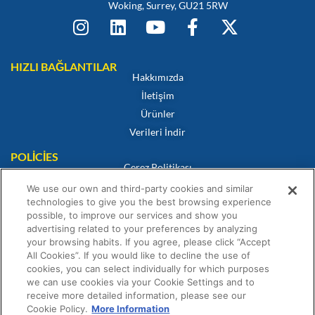
Woking, Surrey, GU21 5RW
HIZLI BAĞLANTILAR
Hakkımızda
İletişim
Ürünler
Verileri İndir
POLICIES
Çerez Politikası
Gizlilik Politikası
We use our own and third-party cookies and similar
technologies to give you the best browsing experience
Feragatname
possible, to improve our services and show you
Satış Hüküm ve Koşulları
advertising related to your preferences by analyzing
Uygunluk Sertifikası
your browsing habits. If you agree, please click “Accept
All Cookies”. If you would like to decline the use of
Garanti Beyanı
cookies, you can select individually for which purposes
we can use cookies via your Cookie Settings and to
receive more detailed information, please see our
Cookie Policy.
More Information