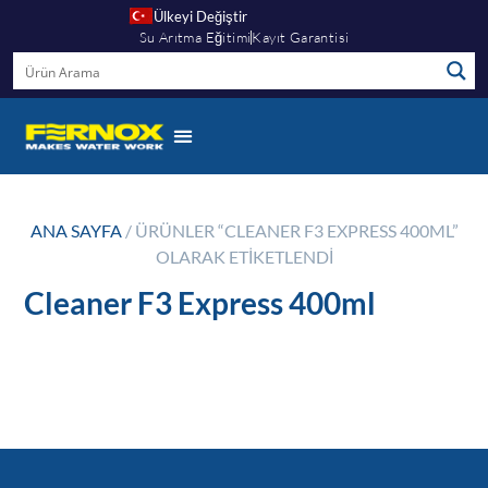
Ülkeyi Değiştir
Su Arıtma Eğitimi
Kayıt Garantisi
ANA SAYFA
/ ÜRÜNLER “CLEANER F3 EXPRESS 400ML”
OLARAK ETIKETLENDI
Cleaner F3 Express 400ml