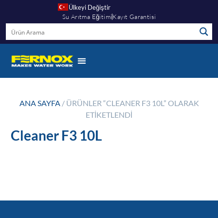
Ülkeyi Değiştir
Su Arıtma Eğitimi
Kayıt Garantisi
ANA SAYFA
/ ÜRÜNLER “CLEANER F3 10L” OLARAK
ETIKETLENDI
Cleaner F3 10L